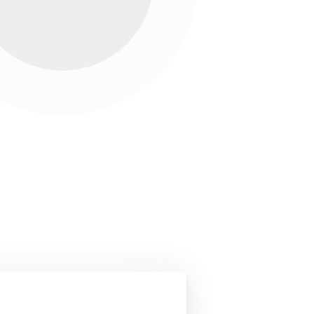
ón
para la industria
ón, el desarrollo tecnológico y la innovación,
de empresas innovadoras (28/12/2020).
Una manera de hacer Europa.
ANTACIÓN DE SISTEMAS TÉRMICOS
te de la ayuda: 23.229,09€