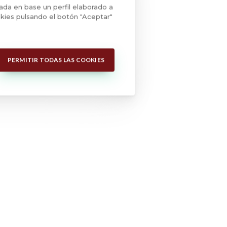
zada en base un perfil elaborado a
de PYMES INDUSTRIALES de la Comunitat
kies pulsando el botón "Aceptar"
de implantación del Plan Estratégico de
concedido: 69.313,30€
PERMITIR TODAS LAS COOKIES
jo.
ies