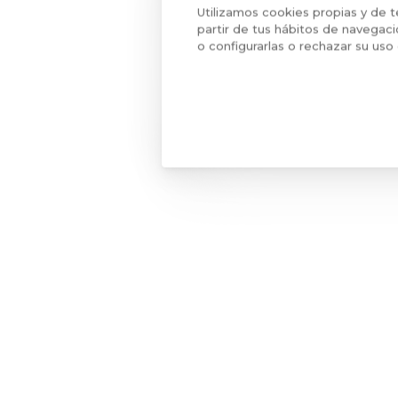
Utilizamos cookies propias y de t
Moret Packaging, S.L. ha sido beneficiaria
partir de tus hábitos de navegaci
Valenciana que mejoren la competitivid
o configurarlas o rechazar su uso
Proyecto: AMPLIACIÓN
Proyectos financiados con la subvención de
Dirección General de Industria y Energía.
© 