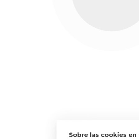
Desde 1980
cárnica, lác
Moret Packaging, S.L. ha sido beneficiaria de
y gracias al que ha puesto en prácti
Para ello ha contado con el
AYUDAS AL AUTOCONSUMO Y EL A
Entidad beneficiaria: Mor
Sobre las cookies en 