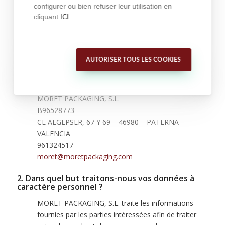
46980-PATERNA (VALENCIA).
configurer ou bien refuser leur utilisation en
cliquant
Origine : La partie intéressée.
ICI
Informations complètes sur la protection des
données
AUTORISER TOUS LES COOKIES
1. Qui est responsable du traitement de vos
données ?
MORET PACKAGING, S.L.
B96528773
CL ALGEPSER, 67 Y 69 – 46980 – PATERNA –
VALENCIA
961324517
moret@moretpackaging.com
2. Dans quel but traitons-nous vos données à
caractère personnel ?
MORET PACKAGING, S.L. traite les informations
fournies par les parties intéressées afin de traiter