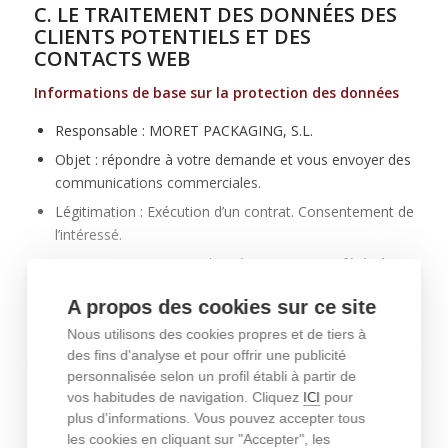
C. LE TRAITEMENT DES DONNÉES DES
CLIENTS POTENTIELS ET DES
CONTACTS WEB
Informations de base sur la protection des données
Responsable : MORET PACKAGING, S.L.
Objet : répondre à votre demande et vous envoyer des
communications commerciales.
Légitimation : Exécution d’un contrat. Consentement de
l’intéressé.
Destinataires : Aucune donnée ne sera transférée à
des tiers, sauf si la loi l’y oblige.
A propos des cookies sur ce site
Droits : Vous disposez d’un droit d’accès, de
Nous utilisons des cookies propres et de tiers à
rectification et de suppression des données, ainsi que
des fins d'analyse et pour offrir une publicité
d’autres droits, indiqués dans les informations
personnalisée selon un profil établi à partir de
complémentaires, qui peuvent être exercés en
vos habitudes de navigation. Cliquez
pour
ICI
contactant moret@moretpackaging.com ou CL
plus d'informations. Vous pouvez accepter tous
ALGEPSER, 67 Y 69 PARQUE EMPRESARIAL TÁCTICA
les cookies en cliquant sur "Accepter", les