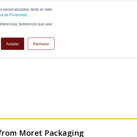
TY
ABOUT US
WHERE WE ARE
ás personalizados, tanto en este
ica de Privacidad.
preferencias, tendremos que usar
Aceptar
Rechazar
y from Moret Packaging